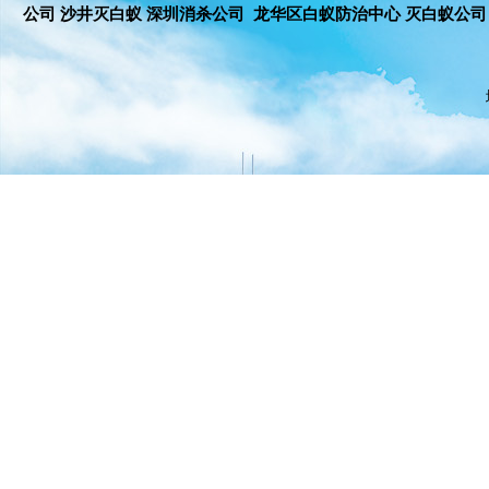
公司 沙井灭白蚁 深圳消杀公司 龙华区白蚁防治中心 灭白蚁公司