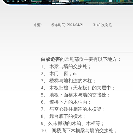
来源:
|
发布时间:
2021-04-21
|
3140
次浏览
|
白蚁危害
的常见部位主要有以下地方：
1、 木梁与墙的交接处；
2、 木门、窗；ds
3、 楼梯与地相连的木柱；
4、 木板批档（天花板）的夹层中；
5、 地板下面横木与墙的交接处；
6、 骑楼下方的木柱内；
7、 与空心砖柱相连的木横梁；
8、 舞台底下的横木；
9、久未搬动的木箱、木柜等；
10、 阁楼底下木横梁与墙的交接处；