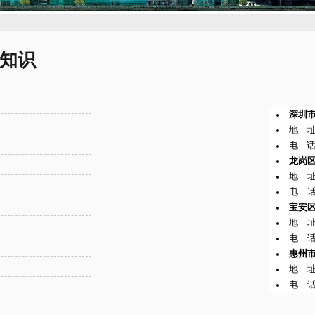
的知识
深圳
地 址
电 话：
龙岗
地 址
电 话:
宝安
地 址
电 话:
惠州
2
地 
电 话
1