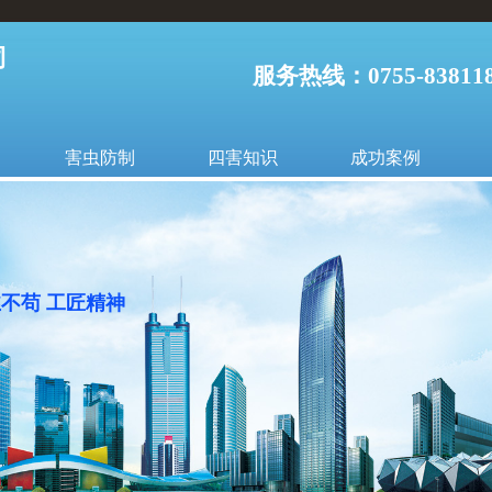
司
服务热线：0755-838118
害虫防制
四害知识
成功案例
丝不苟 工匠精神