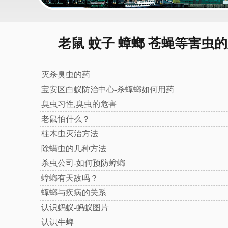
老鼠 蚊子 蟑螂 苍蝇等害虫
灭杀臭虫的药
宝安区白蚁防治中心-杀蟑螂如何用药
臭虫习性,臭虫的危害
老鼠怕什么？
柱木虫灭治方法
除螨虫的几种方法
杀虫公司-如何预防蟑螂
蟑螂有天敌吗？
国内外林木白蚁研究
2022-06-2
蟑螂与疾病的关系
认识蚂蚁-蚂蚁图片
白蚁防治-美国心居康白蚁族群灭
2021-05-1
认识牛蜱