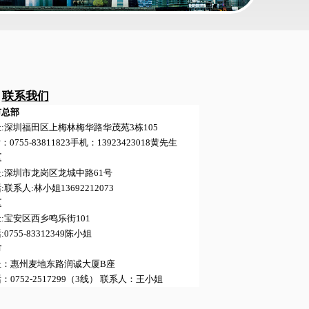
 ​
联系我们
市总部
:深圳福田区上梅林梅华路华茂苑3栋105
0755-83811823手机：13923423018黄先生
区
:深圳市龙岗区龙城中路61号
联系人:林小姐13692212073
区
:宝安区西乡鸣乐街101
0755-83312349陈小姐
市
址：惠州麦地东路润诚大厦B座
：0752-2517299（3线） 联系人：王小姐