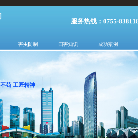
司
服务热线：0755-838118
害虫防制
四害知识
成功案例
丝不苟 工匠精神