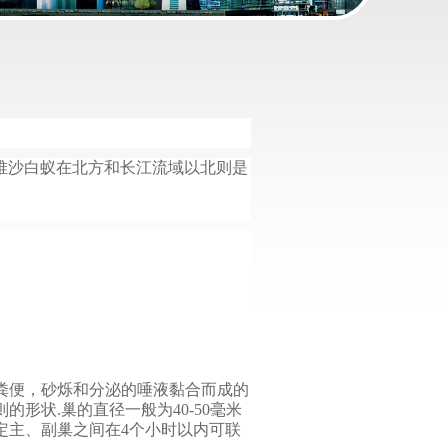
堆沙白蚁在北方和长江流域以北则是
粪便，砂烁和分泌的唾液黏合而成的
则的形状
.
巢的直径一般为
40-50
毫米
定主、副巢之间在
4
个小时以内可联