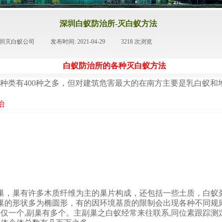
深圳白蚁防治所-灭白蚁方法
深圳灭白蚁公司
|
发布时间:
2021-04-29
|
3218
次浏览
|
白蚁防治所的各种灭白蚁方法
蚁种类有
400
种之多，但对建筑危害最大的在南方主要是乳白蚁和
治
，巢有许多木质纤维为主的巢片构成，还包括一些土质，白蚁
巢的形状多为椭圆形，有的因环境基质的限制会出现各种不同规
巢仅一个
,
副巢有多个。主副巢之白蚁经常来往联系
,
同位素跟踪测