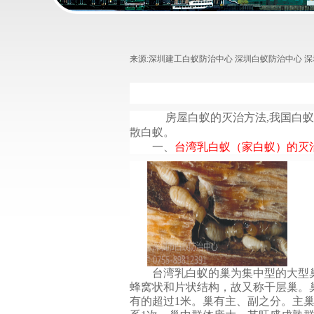
来源:
深圳建工白蚁防治中心 深圳白蚁防治中心 
房屋白蚁的灭治方法
,
我国白
散白蚁。
一、
台湾乳白蚁（家白蚁）的灭
台湾乳白蚁的巢为集中型的大型巢
蜂窝状和片状结构，故又称干层巢。
有的超过
1
米。巢有主、副之分。主